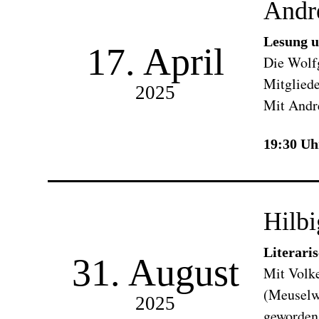
Andr
Lesung u
17. April
Die Wolfg
Mitgliede
2025
Mit Andr
19:30 Uh
Hilbi
Literari
31. August
Mit Volke
(Meuselwi
2025
geworden.