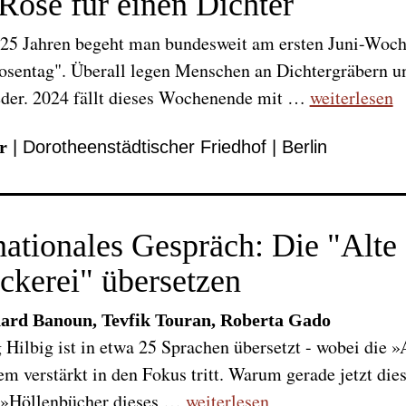
Rose für einen Dichter
 25 Jahren begeht man bundesweit am ersten Juni-Woc
osentag". Überall legen Menschen an Dichtergräbern u
eder. 2024 fällt dieses Wochenende mit …
weiterlesen
r
| Dorotheenstädtischer Friedhof | Berlin
nationales Gespräch: Die "Alte
kerei" übersetzen
ard Banoun, Tevfik Touran, Roberta Gado
Hilbig ist in etwa 25 Sprachen übersetzt - wobei die 
em verstärkt in den Fokus tritt. Warum gerade jetzt die
r »Höllenbücher dieses …
weiterlesen