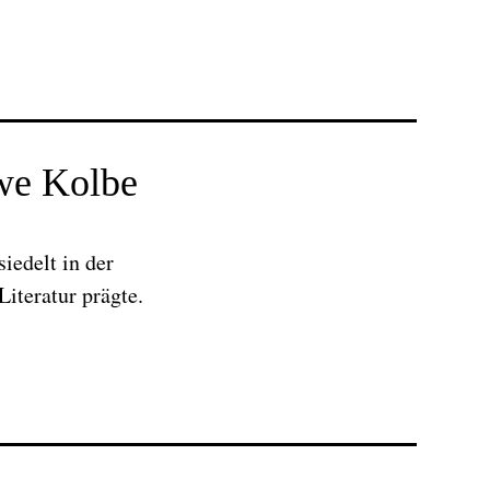
we Kolbe
iedelt in der
iteratur prägte.