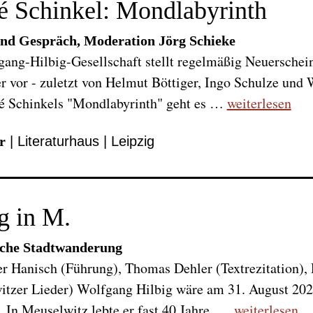
é Schinkel: Mondlabyrinth
nd Gespräch, Moderation Jörg Schieke
ang-Hilbig-Gesellschaft stellt regelmäßig Neuerschei
r vor - zuletzt von Helmut Böttiger, Ingo Schulze und
é Schinkels "Mondlabyrinth" geht es …
weiterlesen
r
| Literaturhaus | Leipzig
g in M.
sche Stadtwanderung
r Hanisch (Führung), Thomas Dehler (Textrezitation), 
tzer Lieder) Wolfgang Hilbig wäre am 31. August 2025
 In Meuselwitz lebte er fast 40 Jahre, …
weiterlesen