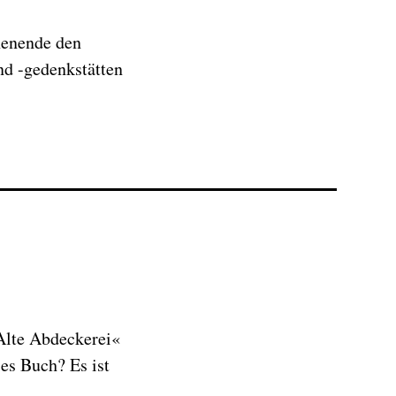
henende den
nd -gedenkstätten
»Alte Abdeckerei«
ses Buch? Es ist