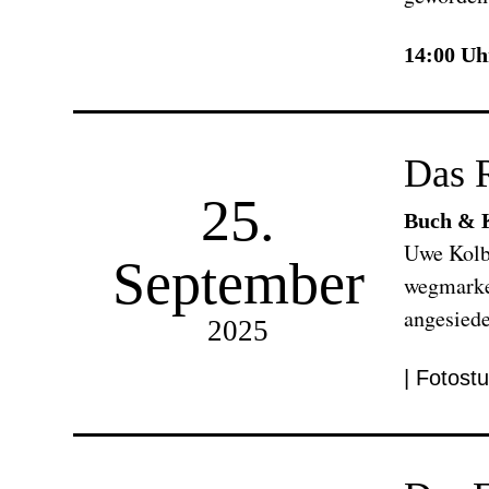
14:00 Uh
Das 
25.
Buch & K
Uwe Kolbe
September
wegmarken
angesiede
2025
| Fotostu