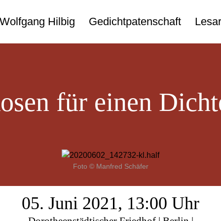
Wolfgang Hilbig
Gedichtpatenschaft
Lesar
osen für einen Dicht
Foto © Manfred Schäfer
05. Juni 2021, 13:00 Uhr
Dorotheenstädtischer Friedhof | Berlin |