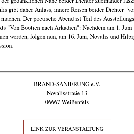
n der gedanklichen Nähe beider Dichter zueinander faszi
lis gibt daher Anlass, innere Reisen beider Dichter "v
 machen. Der poetische Abend ist Teil des Ausstellung
kts "Von Böotien nach Arkadien": Nachdem am 1. Juni
en werden, folgen nun, am 16. Juni, Novalis und Hilb
ssion.
BRAND-SANIERUNG e.V.
Novalisstraße 13
06667 Weißenfels
LINK ZUR VERANSTALTUNG