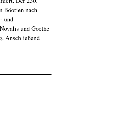
niert. Der 250.
on Böotien nach
s- und
 Novalis und Goethe
ig. Anschließend