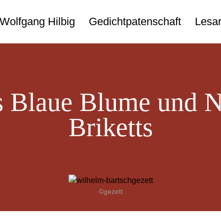
Wolfgang Hilbig
Gedichtpatenschaft
Lesar
s Blaue Blume und N
Briketts
©gezett