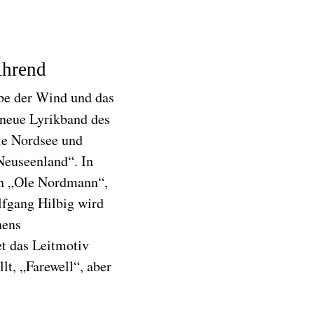
Ahrend
be der Wind und das
 neue Lyrikband des
ie Nordsee und
Neuseenland“. In
 in „Ole Nordmann“,
lfgang Hilbig wird
nens
t das Leitmotiv
lt, „Farewell“, aber