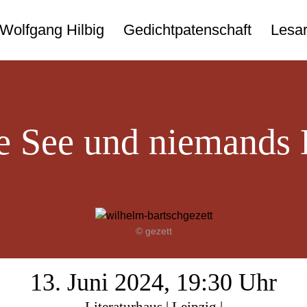
Wolfgang Hilbig
Gedichtpatenschaft
Lesar
 See und niemands
© gezett
13. Juni 2024, 19:30 Uhr
Literaturhaus | Leipzig |