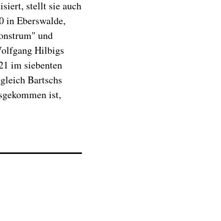
iert, stellt sie auch
0 in Eberswalde,
monstrum" und
olfgang Hilbigs
021 im siebenten
gleich Bartschs
usgekommen ist,